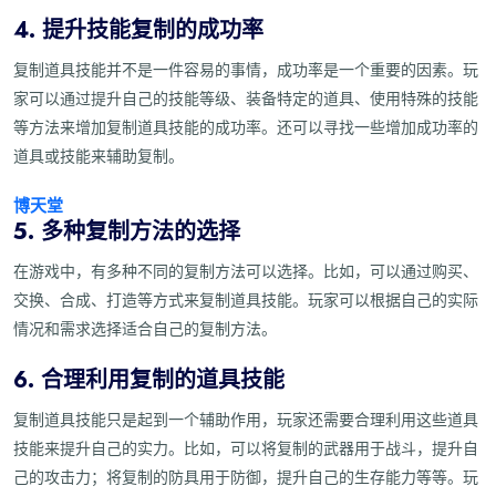
4. 提升技能复制的成功率
复制道具技能并不是一件容易的事情，成功率是一个重要的因素。玩
家可以通过提升自己的技能等级、装备特定的道具、使用特殊的技能
等方法来增加复制道具技能的成功率。还可以寻找一些增加成功率的
道具或技能来辅助复制。
博天堂
5. 多种复制方法的选择
在游戏中，有多种不同的复制方法可以选择。比如，可以通过购买、
交换、合成、打造等方式来复制道具技能。玩家可以根据自己的实际
情况和需求选择适合自己的复制方法。
6. 合理利用复制的道具技能
复制道具技能只是起到一个辅助作用，玩家还需要合理利用这些道具
技能来提升自己的实力。比如，可以将复制的武器用于战斗，提升自
己的攻击力；将复制的防具用于防御，提升自己的生存能力等等。玩