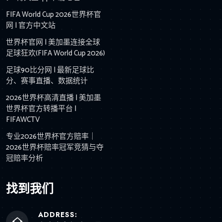
FIFA World Cup 2026世界杯官
网 | 官方中文站
世界杯官网 | 美加墨连接全球
足球狂欢(FIFA World Cup 2026)
足球90比分网 | 最新足球比
分、赛事直播、数据统计
2026世界杯高清直播 | 美加墨
世界杯官方转播平台 |
FIFAWCTV
专业2026世界杯官方赔率｜
2026世界杯赔率冠军竞猜与夺
冠赔率分析
找到我们
ADDRESS: