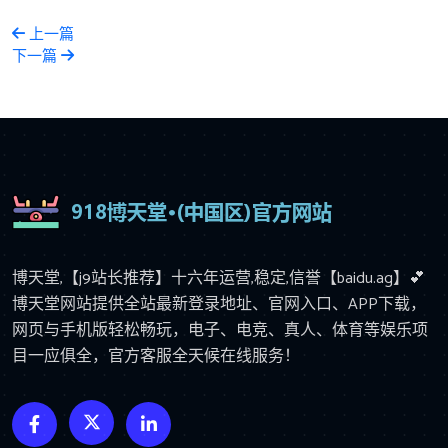
上一篇
下一篇
博天堂,【j9站长推荐】十六年运营,稳定,信誉【baidu.ag】💕
博天堂网站提供全站最新登录地址、官网入口、APP下载，
网页与手机版轻松畅玩，电子、电竞、真人、体育等娱乐项
目一应俱全，官方客服全天候在线服务！