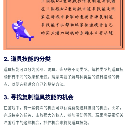
2. 道具技能的分类
道具技能可以分为武器、防具、饰品等不同类型。每种类型的道具技
能都有不同的效果和用途。玩家需要了解每种类型的道具技能的特
点，以便选择适合自己的复制方法。
3. 寻找复制道具技能的机会
在游戏中，有一些特殊的机会可以获得复制道具技能的机会。比如，
完成特定的任务、击败强大的敌人、参加活动等等。玩家需要密切关
注游戏中的这些机会，抓住机会来复制道具技能。